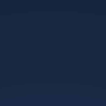
体力下滑的乌兹别克斯坦一度陷入被动,瑞典的边路传中和长
传冲吊让中亚防线频频告急，很多人以为乌兹别克斯坦将就
此崩盘——毕竟历史上，中亚球队面对欧洲强队时往往在体
能和对抗的拉锯战中落败。
但这一次不一样。
乌兹别克斯坦没有退化成“死守保平”的保守模式，在萨卡的组
织下，他们依然敢于在后场断球后快速出球，尝试打对手身
后，这种持续不断的威胁，让瑞典不敢全力压上——场面上