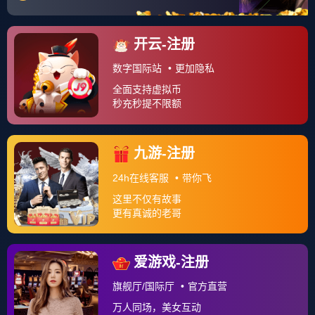
比赛前,外界几乎一边倒地认为瑞典将轻松取胜，北欧海盗拥
有更深厚的大赛底蕴，球员遍布五大联赛，而乌兹别克斯坦
——这支从未在世界杯舞台上真正震动过世界的队伍，被贴
上了“陪跑者”的标签。
但足球从不按剧本演出,尤其是在世界杯的A组，这个组别向
来以激烈和不可预测著称，2026年也不例外。
上半场：萨卡的核心催化，攻守
转换的教科书式演绎
比赛哨声一响,乌兹别克斯坦就展现出了令人意外的战术纪
律，他们没有选择传统的防守反击，而是在中场展开了高强
度的逼抢，这种冒进本应让瑞典找到空当，但问题在于——