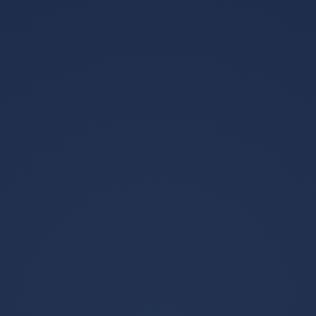
那一刻,时间仿佛被压缩了。
前锋不等皮球落地,直接凌空抽射，皮球划出一道诡异的下坠
弧线，越过瑞典门将的指尖，重重砸入球门远角。
2-1！
绝杀！
整个球场沸腾了,乌兹别克斯坦球员疯狂地冲向角旗区，替补
席上的队友一拥而上，萨卡被压在人堆最下面，但他依然高
举双手，脸上混合着难以置信和极度狂喜的表情。
瑞典球员瘫倒在地,眼神空洞，他们输掉了这场关键战，更重
要的是，他们输给了一支曾经被他们视为“弱旅”的球队。
赛后：一场比赛，一个历史