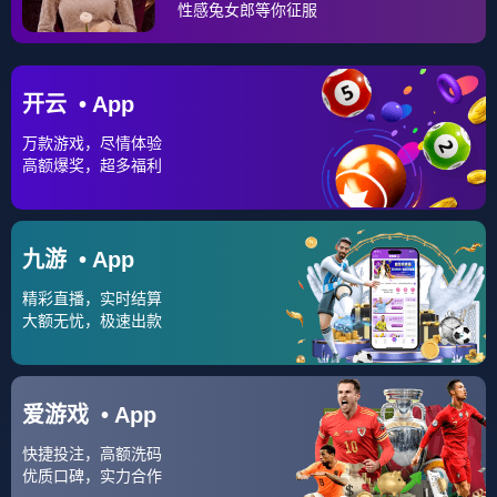
乌兹别克斯坦的攻守转换速度太快了。
萨卡（Saka）
，这位在中亚归化政策下成长起来的天才边
锋，成为全场比赛的绝对主控者，虽然外界更熟悉英格兰的
萨卡，但
此萨卡非彼萨卡
——他是乌兹别克斯坦培养出的本
土攻击核心，技术细腻、爆发力惊人，更重要的是，他拥有
超越年龄的大局观。
第17分钟,萨卡在中场左侧接球，面对瑞典两名防守球员的包
夹，他没有选择强行突破，而是一个侧身横敲，将球分向高
速插上的后腰——这个动作不仅瓦解了瑞典的高位压迫，也
触发了乌兹别克斯坦最致命的杀招：
攻守转换的瞬间提速
。
皮球经过两次传递后,已经来到了瑞典防线的身后，左边锋突
入禁区后倒三角回传，跟进的萨卡迎球推射，皮球击中立柱
弹入网窝，1-0！