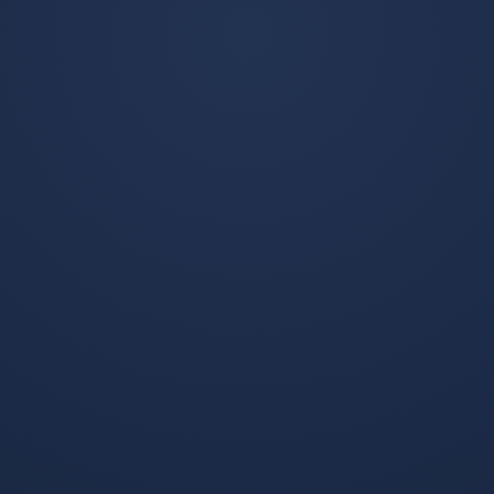
进多个三分，追上比分，胡卫东再次凭借着他稳定的三分投射能
韩国队致命打击，锁定胜局此外，在1996年的奥运会上，胡卫
样是胡卫东的最直接得分方式之一，在04。
秒科比命中三分，最终比分1121102001年2月7日，湖人对阵太
杀2001年2月13日，湖人对阵网队，科比在比赛还剩48秒时三
，比赛最后55秒科比跳投命中。
人队的比赛中，在比赛最后时刻投进关键三分球，帮助洛杉矶湖人队
结了比赛悬念，还为湖人队赢得了宝贵的系列赛胜利这些绝杀瞬间
时刻的冷静和果敢，他用实际行动证明了自己。
又有谁能在35秒内砍下13分，率队反败为胜呢当比赛进行到最后
赢球他通常能够做出正确的决定，并且有能力完成最后一击而
九名比尔拉塞尔 尽管他。