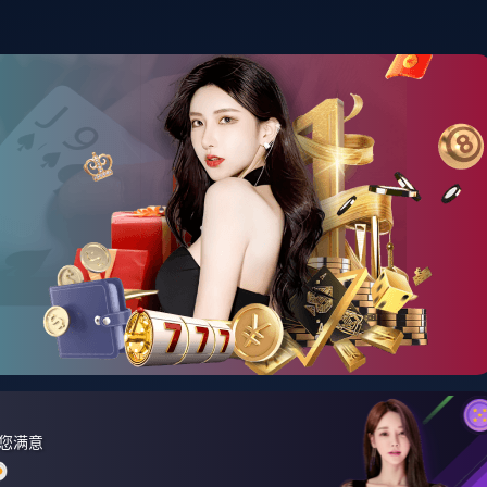
热点
战术解读
深度策划
绝杀锁定胜局，赢得重要三分的信息
：0
拉荷马城雷霆的比赛中，以1859米的距离投出了一球令人难以置信的
密防守下，他冷静地完成了这次出手，成为了那场比赛的焦点
诠释这些令人难以忘怀的压哨绝杀。