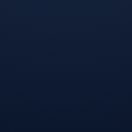
晚，当
开云体育APP下载-冰火之巅的
开云体育在线-1.绿茵神话，当
中央点
孤勇者，当库尔图瓦的双手，
阿兹特克雄鹰啄穿日耳曼战车
托起北欧神话的唯一剧本
—2026世界杯F组绝杀之夜