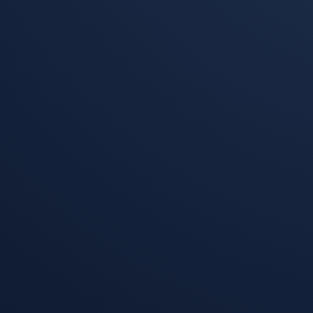
声
1.本站遵循行业规范，任何转载的稿件都会明确标
明
源，不尊重原创的行为开云体育将追究责任；3.作
相关文章
开云下载-首尔之夜的绿色闪
开云体育app-1.绞杀与
电，当萨内撕裂雨幕，韩国队
当波兰的铁幕碾过袋鼠
用碾压定义2026的秩序
最后幻想