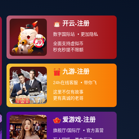
搜索
排行榜
热门文章
最多评论
随机文章
开云下载-关于拜仁慕尼黑百炼成钢：轮番轰炸欧冠决赛前进行的信息
开云体育官网-英格兰名将集体亮相，赛场上掀起热潮的简单介绍
开云体育app-多特蒙德队风雨飘摇，需尽快复苏
开云APP-莱加内斯意外赢球，全队表现抢眼的简单介绍
开云官网-顶尖足球对决！男女选手赛场交锋
开云APP-火箭队豪取连胜，西部强队不可小觑的简单介绍
开云体育官方网站-包含国安战功累累，球队板凳深度强劲继续销售中超的词条
开云官网-贵阳人和反弹获胜，湘潭湘涛难以忍受的简单介绍