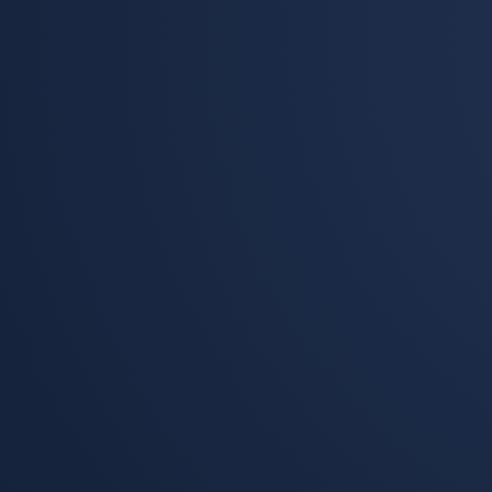
在1999年的亚锦赛决赛，终场前六分钟，韩国连
力，在两分钟内连进4个三分球，瞬间拉开比分，给
东的三分命中率高达47%在CBA生涯中，三分同
2000年11月16日，湖人对阵国王，加时赛最后05
阳，比赛最后23秒科比投中两分，帮助球队8583绝
分命中，锁定胜局2002年1月2日，湖人对阵掘金
2022年4月22日，詹姆斯在对阵波士顿凯尔特
以104103险胜对手詹姆斯的这记三分球不仅终
不仅展现了詹姆斯的得分能力，更展示了他在关键
也许把麦蒂放入这个名单之中有些“不成熟”，但是
关头，如果球在麦蒂的手中，我就有预感火箭队会
在过去的几年，火箭队一直缺乏一名这样的球员第