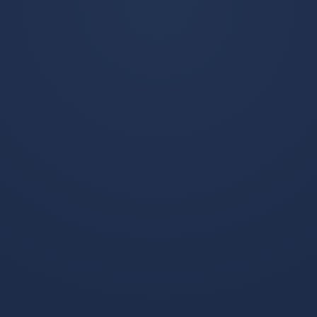
莱特、埃斯库德罗/恩宗齐、巴内加、德赫利/科雷亚、雅德尔、
牙球队。
8球失5球。
塔斯，2008年2月和3月欧冠1/8决赛客场2比3、主场3比2并
比利时豪门布鲁日。