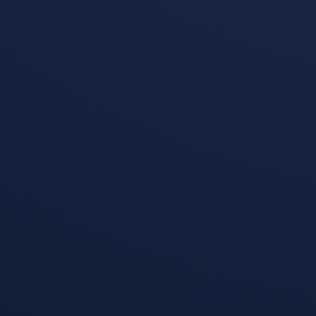
此前吹过土耳其球队2次，1胜1平，即2013年12
0日欧联杯1/8决赛费内巴切主场1比0布拉加。
吹过西班牙球队7次，6胜1负，唯一例外是201
亚一次，获胜，即2017年2月22日欧冠1/8决赛主
(图尔平主吹西班牙球队胜率高)
那不勒斯vs尼斯
周三017欧冠 开赛时间02:45
那不勒斯人员齐整。
尼斯主力前锋巴洛特利、新援中场斯内德、前
《米兰体育报》预计先发阵容