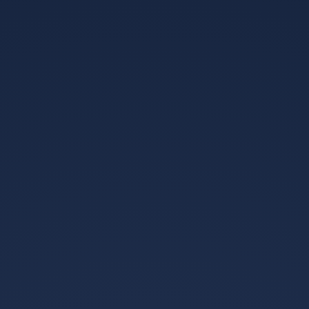
冠小组赛客场0比7巴萨。
为前塞尔塔主帅贝里索，引入巴内加、诺利托、纳瓦斯、克