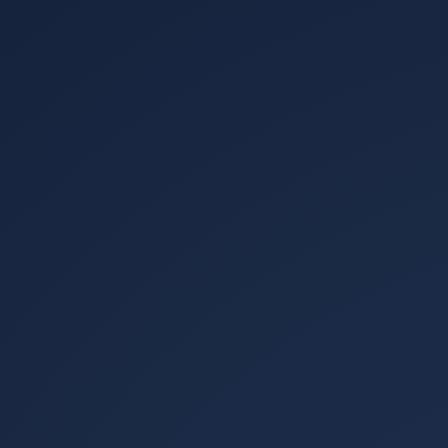
此前碰过凯尔特人一次，即2016年9月13日欧
没吹过哈萨克球队。
(哈特甘哨下凯尔特人曾惨败)
伊斯坦布尔vs塞维利亚
周三015欧冠 开赛时间02:45
塞维利亚原主帅桑保利执教阿根廷国家队，换帅
亚尔等强援。
《阿斯报》预计先发阵容