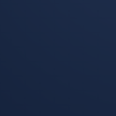
主场2比0布鲁日一役，也结束此前7个欧战主场
(伊斯坦布尔主场刚破荒)
塞维利亚在热身性质的酋长杯连胜莱比锡和阿
正式比赛近4战只赢了一场，即上赛季西甲最后一
近2个客场全败，都丢了4球，1比4皇马、2比
(塞维利亚客场接连惨败中)
伊斯坦布尔此前没踢过欧冠，只是在2015-16
欧联杯第2轮资格赛主场0比0、客场2比2淘汰里耶
(伊斯坦布尔欧冠经验欠缺)
法国人图尔平主吹此役。