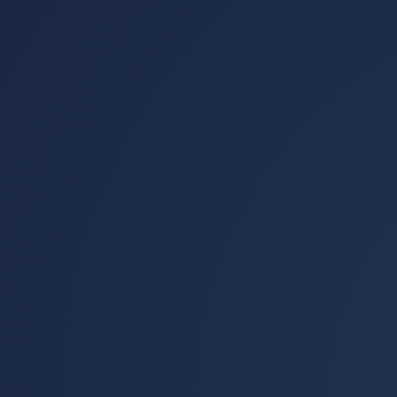
伊斯坦布尔4231：巴巴坎/卡伊卡拉、阿塔马赫
罗、埃利亚/阿德巴约