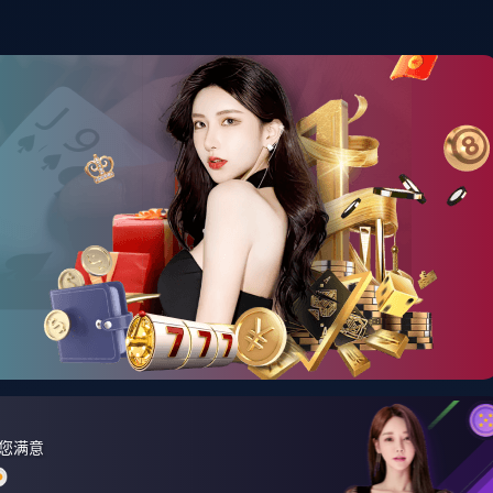
热点
战术解读
深度策划
热那亚，积分榜上升至第一
：0
伤缺阵，后卫斯维亚琴柯和博亚塔也都伤缺。前锋格里菲斯小