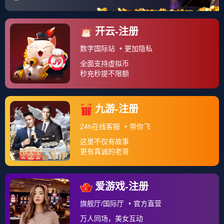
的是，指挥广州队并投出制胜球的，是身披虚拟战袍的克里
斯·保罗——这位NBA的传统控卫之神，以“数字租借”形式成
为了广州队的场上大脑。
横扫如何发生？战术降维与认知颠覆
系列赛开始前,所有模拟预测都给出了雄鹿4-0或4-1的结果，
字母哥的冲击力、霍勒迪的防守、洛佩斯的高度，似乎构成
了不可逾越的屏障，但广州队与保罗的融合，创造了一种全
新的篮球语言。
保罗带来的并非单纯的技术,而是一种“节奏暴力”——用近乎残
忍的耐心瓦解雄鹿的防守惯性，广州队的年轻球员在保罗的
调度下，打出了超越个体的体系篮球：无球跑动如潮水般连
绵，掩护设置如几何般精确，每一回合，保罗都在用二十年
积累的防守阅读，破解雄鹿的战术意图。