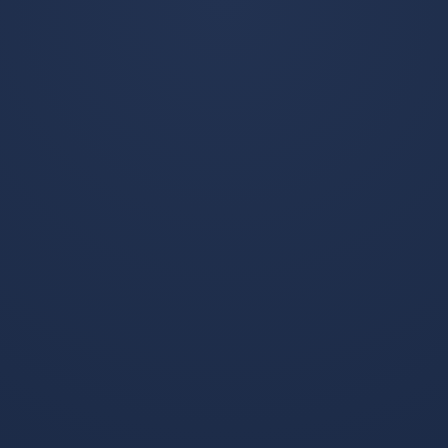
的鸿沟，保罗1米83的身高，在广州队年轻阵容的活力
加持下，击败了拥有字母哥的超级球队。
文化隐喻
：东方篮球的纪律性与西方篮球的个人天
赋，在虚拟空间中找到了完美的融合点，保罗的“传统
控卫”艺术，与广州队的团队哲学产生了化学反应。
未来启示
：这场虚拟对决向现实篮球提出了深刻问题
——如果AI模拟中的战术创新能够移植到现实，篮球
的下一场革命将来自何方？是更极致的个人能力，还
是更深层的集体智能？
余波：虚拟胜利的现实涟漪
尽管这只是一场虚拟赛事,但“广州队横扫雄鹿，保罗关键制
胜”的剧本，已经在篮球界引发了连锁反应，教练们开始重新
审视“以柔克刚”的战术可能性；球员们意识到，篮球智商与决