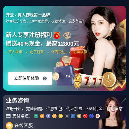
首页
体坛热点
正文
开云官网-篮球世界的不可能三角，当广州队横扫雄
鹿，保罗的制胜一击如何改写叙事逻辑
开云体育
阅读：171
2026-04-17 18:15:21
在篮球世界的常规叙事中,有些事被认为是“不可能三角”——职
业与业余、东方与西方、新秀与传奇，似乎永远无法在同一
个胜利方程式中共存，当“广州队横扫雄鹿，保罗关键制胜”这
组关键词组合在一起时，整个篮球宇宙的叙事逻辑被瞬间颠
覆。
这并非一场真实的NBA对决,而是一场发生在虚拟篮球宇宙“跨
界纪元”中的里程碑战役，在这个由AI模拟技术构建的平行赛
事中，来自中国CBA的广州龙狮队，与NBA冠军级球队密尔
沃基雄鹿，在七场四胜制的系列赛中相遇，更令人难以置信