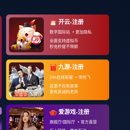
搜索
排行榜
热门文章
最多评论
随机文章
开云下载-关于拜仁慕尼黑百炼成钢：轮番轰炸欧冠决赛前进行的信息
开云体育官网-英格兰名将集体亮相，赛场上掀起热潮的简单介绍
开云体育app-多特蒙德队风雨飘摇，需尽快复苏
开云APP-莱加内斯意外赢球，全队表现抢眼的简单介绍
开云官网-顶尖足球对决！男女选手赛场交锋
开云APP-火箭队豪取连胜，西部强队不可小觑的简单介绍
开云体育官方网站-包含国安战功累累，球队板凳深度强劲继续销售中超的词条
开云官网-贵阳人和反弹获胜，湘潭湘涛难以忍受的简单介绍