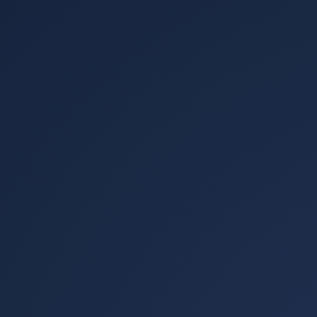
他没有选择停球调整,而是在身体倾斜的状态下，
皮球划出一道诡异的抛物线，越过诺伊尔绝望的指
1-1！整个球场陷入沸腾，这粒进球没有雷霆万
规、最冒险的方式，这正是巨星区别于优秀球员的
证明还未结束。
第61分钟,拜仁刚刚开球，尤文断球反击，迪巴
记穿透整条防线的直塞，贝尔纳代斯基心领神会，单