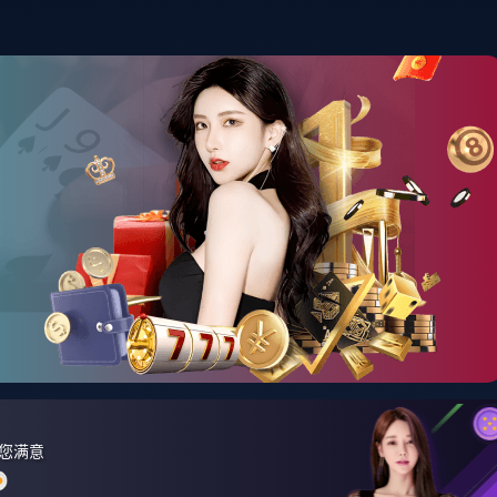
热点
战术解读
深度策划
，迪巴拉在欧冠决赛的救赎与证明
：0
与拜仁慕尼黑这场史诗般的欧冠决赛终于落下帷幕，比分牌定格
在草皮上仰天长啸的10号——保罗·迪巴拉。
关键时刻隐身”的质疑对象，这一夜，迪巴拉用一粒金子般的制胜球
证明。
于C罗与莱万多夫斯基的“神锋对决”，战术分析围绕着基米希与
在“可能改变战局的X因素”那段，带着某种不确定的修饰。