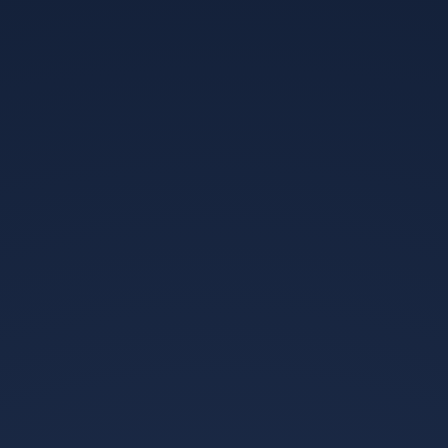
尼后场长传，C罗在两人包夹中奋力头球后蹭，皮球落点并不舒服，
戈之前，用胸口将球向前一垫——这一垫，瞬间化被动为主