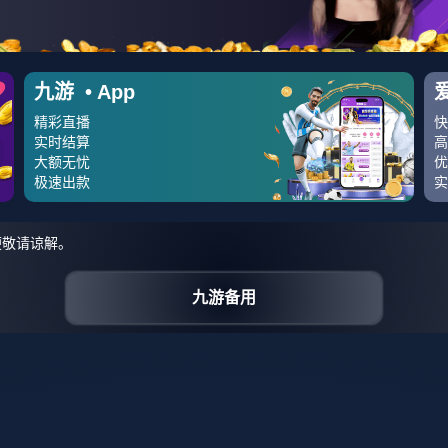
关键战役中时有起伏，优雅的盘带、灵动的跑位和那脚标志性的
未真正留下属于自己的烙印，甚至有评论称，他更像一位“锦上
，配文：“光明生于黑暗。” 无人知晓，这简短的话语，是一场
门，让德甲巨人取得领先，尤文图斯略显被动，迪巴拉在严密盯防
防守链，他不断回撤接应，又突然前插，像一道在丛林间闪烁
阿莱格里激烈交流，他不断用手势比划，眼神灼灼，那不是在抱