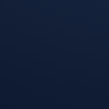
声
1.本站遵循行业规范，任何转载的稿件都会明确标
明
源，不尊重原创的行为开云体育将追究责任；3.作
相关文章
开云下载-首尔之夜的绿色闪
开云体育app-1.绞杀与
电，当萨内撕裂雨幕，韩国队
当波兰的铁幕碾过袋鼠
用碾压定义2026的秩序
最后幻想