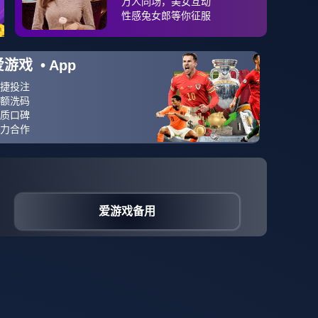
开云体育登录-包含多特蒙德女足队控球率大幅上升，击败对手的词条
最近发表
开云体育下载-铁血郁金香终结黑马童话，
范戴克一夫当关，比利时用唯一性定义王者归
开云体育中国-聚焦戏剧性，钢铁战车与红
来
魔之舞，2026，当格列兹曼按下战术核按钮
开云平台-唯一的路标，当比利时人的钢铁
中场，碾过哈基米的孤勇
开云下载-首尔之夜的绿色闪电，当萨内撕
裂雨幕，韩国队用碾压定义2026的秩序
开云体育官方网站-绝境中的红魔觉醒，当
默契成为逆转的密码—2026世界杯B组关键战
开云体育下载-华沙之夜的钢铁洪流，卢卡
比利时VS丹麦战术解码
库的致命一击与波兰足球的自我救赎
开云体育app-1.绞杀与反击，当波兰的铁幕
碾过袋鼠军团的最后幻想
开云APP-孤峰独峙，当德布劳内的锐气，
刺穿西班牙的传控夜幕
开云体育-潘帕斯之王定调生死局，梅西导
演节奏风暴，韩国逆势击碎格子军团
开云体育官网-风暴眼中的红白闪电，2026