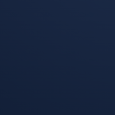
这不是喜极而泣,而是压抑多年后的释放，是挣脱
唯一性的证明
这一夜,迪巴拉证明了什么？
他证明了自己可以在最伟大的舞台上承担最沉重的
士，他证明了自己并非任何人的影子，而是独一无
当终场哨响,C罗第一个拥抱了他，在他耳边说了
欧冠奖杯在烟花中熠熠生辉,迪巴拉轻轻吻了吻它
年，一路上有鲜花，有荆棘，有期待，有质疑，但
暗夜已尽，光明新生，这一夜，足球世界记住了一
答案。