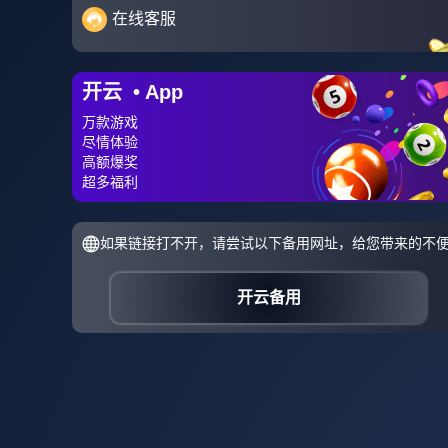
3、公牛上一场主场7787不敌马刺，遭遇开季两连
洛佩兹16分7篮板3盖。
4、减少了湖人的弱点，现在他们有机会报复放弃
第10胜者将。
5、快船拥有当今联盟攻防最佳的两大锋线球员，
无论是乔治还是 ，都不能。
6、结束长连客，主场也不会全力以赴，开始为季
力，四巨头确保了下限。
7、魔术109117奇才 赛季首次获得连胜，而魔术
火 热火遭遇三连败，刚刚加盟76人的巴特勒未跟随