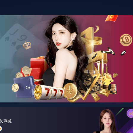
热点
战术解读
深度策划
负公牛，遭遇两连败露弱点的信息
：0
02大比分的系列赛有242场，最终复出晋级的球队只有17支，概
最终完成反击的只有3支球队，晋级率为115%快船的历史从来没
次在季后赛遭遇02落后的大比分，分别是1992年首轮对阵爵
热火，又是6连胜，大比分输给尼克斯后，又取下6连胜，憾负给
场失利，但4月11日开始到4月18日，公牛终于跨越70胜大