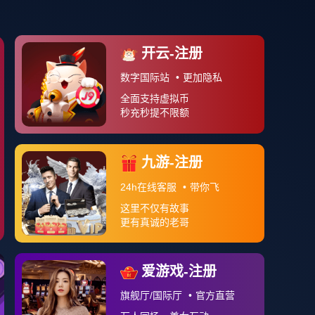
搜索
排行榜
热门文章
最多评论
随机文章
开云下载-关于拜仁慕尼黑百炼成钢：轮番轰炸欧冠决赛前进行的信息
开云体育官网-英格兰名将集体亮相，赛场上掀起热潮的简单介绍
开云体育app-多特蒙德队风雨飘摇，需尽快复苏
开云APP-莱加内斯意外赢球，全队表现抢眼的简单介绍
开云官网-顶尖足球对决！男女选手赛场交锋
开云APP-火箭队豪取连胜，西部强队不可小觑的简单介绍
开云体育官方网站-包含国安战功累累，球队板凳深度强劲继续销售中超的词条
开云官网-贵阳人和反弹获胜，湘潭湘涛难以忍受的简单介绍