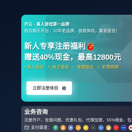
首页
战术解读
正文
首页
球队新闻
体坛
开云体育中国-关于快船主场憾
开云体育
阅读：266
2025-12-16 15:01:09
评论
1、02大比分的快船复出并不容易在NBA历史上，
率只有70%其中主场优势球队02落后的有26次，
有被逆转过，他们在季后赛中20落后快船历史上曾4
士。
2、又是18连胜，遭遇两连败，又是7连胜，输给
猛龙后，又是一波6连胜，输给黄蜂是本赛季第一次主
关。