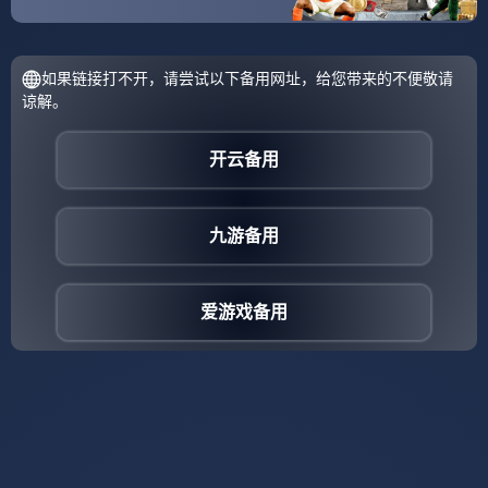
整个球场陷入了一秒钟的绝对寂静，随即爆发出撕裂夜空的
呐喊，英格拉姆奔向角旗区，滑跪在草皮上，手指指向天
空，队友们将他淹没，教练席上所有人跳起拥抱，这个进球
不仅是一个进球,它是将冠军奖杯从多特蒙德手中生生夺回的
宣言。
“我整个赛季都在等待这一刻，”英格拉姆赛后接受采访时说，
汗水仍顺着他的脸颊流淌，“我知道人们怎么议论我，但足球
最美妙之处就在于，它总会给你一个机会，用90分钟证明所
有人都是错的。”
回放显示，在接球前，英格拉姆已经连续奔跑超过11公里，
他的冲刺速度达到每小时34.2公里，而在射门瞬间，他的心
率高达每分钟187次，这些冰冷的数据背后,是一个年轻球员
在职业足球最高压力下的极致爆发。