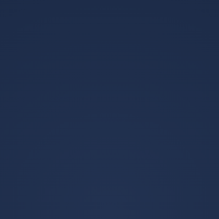
表现鼓掌，这种场景正是体育最美好的模样——它能在瞬间
打破隔阂,让不同背景的人们因共同的热爱而联结。
启示：体育如何点燃集体潜能
这场意外的“连锁反应”给我们深刻启示：卓越的表现具有传染
性，当陈雨菲点燃赛场时，她点燃的不仅是观众的热情，更
是一种追求卓越的集体潜意识，印尼队抓住了这种能量,将其
转化为赛场上的超常发挥。
在生活中，我们同样需要这样的“点燃时刻”——那些能激发我
们潜能、突破自我设限的催化剂，无论是个人成长还是团队
建设，寻找并创造这样的正能量环境,往往能带来意想不到的
突破。